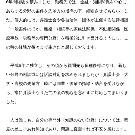
6年間経験を積みました。勤務先では、金融・知財関係を中心に
あらゆる分野の案件を先輩方の指導の下、経験させてもらいまし
た。個人的には、弁護士会や各自治体・団体が主催する法律相談
（一般案件のほか、離婚・相続等の家族法関係・不動産関係・医
療事故・労務等の専門分野）を積極的に引き受けるようにし、こ
の時の経験が後々まで生きたと感じております。
平成6年に独立し、その頃から顧問先も多種多様になり、新し
い分野の相談或いは訴訟対応を求められましたが、弁護士会・大
学・高校の先輩方、時には同輩・後輩の指導・助言を受けなが
ら、常に弁護士なりたての頃の初心を忘れずに対応してまいりま
した。
人は誰しも、自分の専門外（知識のない分野）については、程
度の差こそあれ無知であり、問題に直面すれば不安を感じます。